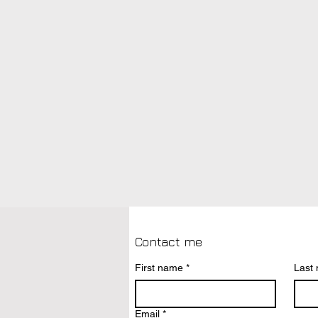
Contact me
First name
*
Last
OP DE HOOGTE BLIJVEN?
Email
*