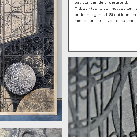
patroon van de ondergrond.
Tijd, spiritualiteit en het zoeken 
onder het geheel. Silent Icons nodi
misschien iets te voelen dat niet 