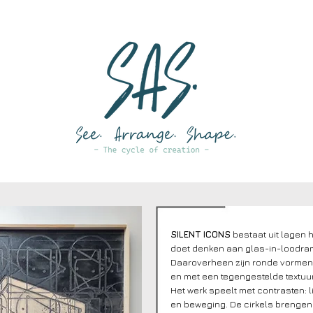
SILENT ICONS
bestaat uit lagen 
doet denken aan glas-in-loodram
Daaroverheen zijn ronde vormen 
en met een tegengestelde textuur
Het werk speelt met contrasten: li
en beweging. De cirkels brengen 