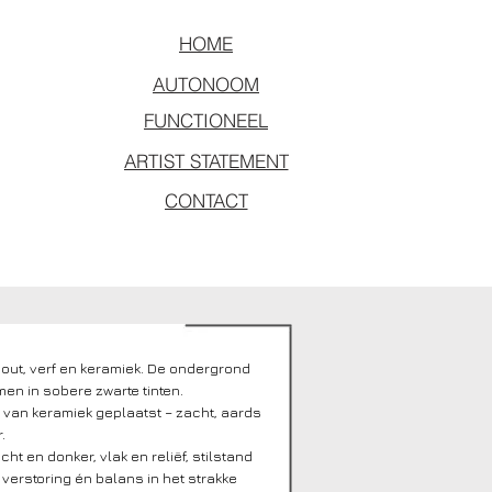
HOME
AUTONOOM
FUNCTIONEEL
ARTIST STATEMENT
CONTACT
hout, verf en keramiek. De ondergrond
en in sobere zwarte tinten.
van keramiek geplaatst – zacht, aards
.
cht en donker, vlak en reliëf, stilstand
verstoring én balans in het strakke